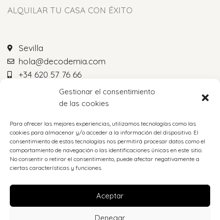
ALQUILAR TU CASA CON ÉXITO
Sevilla
hola@decodemia.com
+34 620 57 76 66
+34 620 57 76 66
Gestionar el consentimiento
de las cookies
Para ofrecer las mejores experiencias, utilizamos tecnologías como las
cookies para almacenar y/o acceder a la información del dispositivo. El
consentimiento de estas tecnologías nos permitirá procesar datos como el
comportamiento de navegación o las identificaciones únicas en este sitio.
LEGAL
No consentir o retirar el consentimiento, puede afectar negativamente a
ciertas características y funciones.
MAPA WEB
Aceptar
Denegar
DECODEMIA
DISEÑO Y DESARROLLO WEB
EME DIGITAL