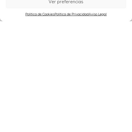
Ver preferencias
Política de Cookies
Política de Privacidad
Aviso Legal
MARKETING EMOCIONAL PARA VENDER O
ALQUILAR TU CASA CON ÉXITO
Sevilla
hola@decodemia.com
+34 620 57 76 66
+34 620 57 76 66